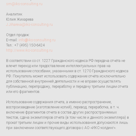
sm@iks-consulting.ru
Аналитик
Юлия Жихарева
J.Jihareva@iks-consulting.ru
Отдел продаж:
E
-
mail:
info
@
iks-consulting.ru
Тел.: +7 (495) 150-6424
http://www.iks-consulting.ru
В соответствии со ст. 1227 Гражданского кодекса РФ передача отчёта не
влечет переход или предоставление интел­лектуальных прав на
использование способами, указанными в ст. 1270 Гражданского кодекса
РФ. Покупатель может использовать содержание отчёта исключи­тельно
для собственной внутренней деятель­ности и не вправе осуществлять
публикацию, перепродажу, переработку и передачу третьим лицам отчета
или его фрагментов.
Использование содержания отчета, а именно распространение,
воспроизведение (изготов­ление копий), перевод, переработка, в т. ч.
включение фрагмен­тов отчета в состав других распространяемых
текстов, сдача экземпляров отчета (в том числе и данного экземпляра) в
прокат третьим лицам и прочие виды использования допускаются лишь
при заключении соответствующего договора с АО «ИКС-холдинг».