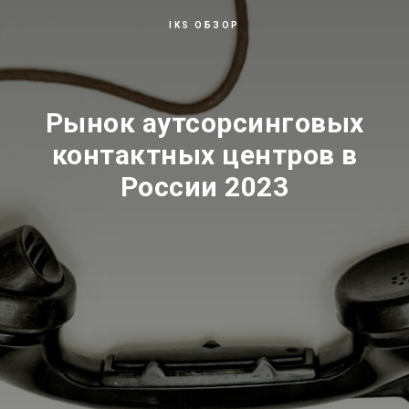
IKS ОБЗОР
Рынок аутсорсинговых
контактных центров в
России
2023